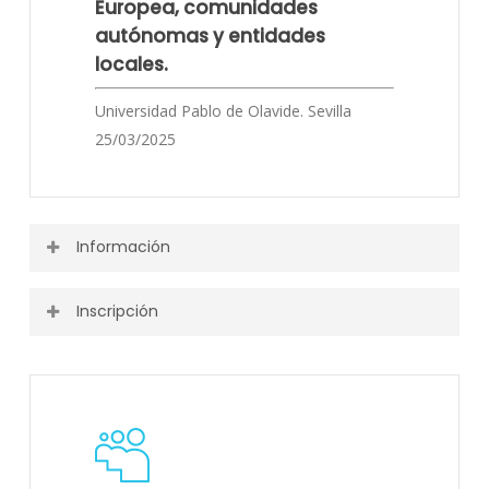
Europea, comunidades
autónomas y entidades
locales.
Universidad Pablo de Olavide. Sevilla
25/03/2025
Información
Inscripción
Puedes ver toda la información o descargarla desde el
siguiente enlace.
Actividad finalizada.
Programa