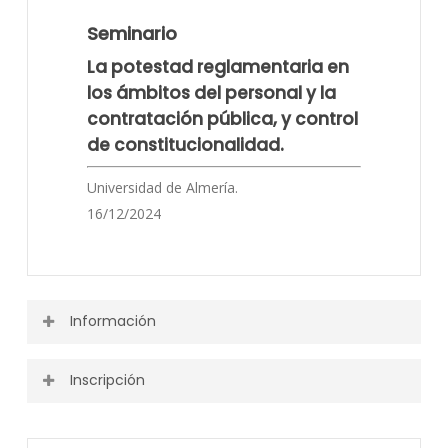
Seminario
La potestad reglamentaria en
los ámbitos del personal y la
contratación pública, y control
de constitucionalidad.
Universidad de Almería.
16/12/2024
Información
Inscripción
Puedes ver toda la información o descargarla desde el
siguiente enlace.
Actividad finalizada.