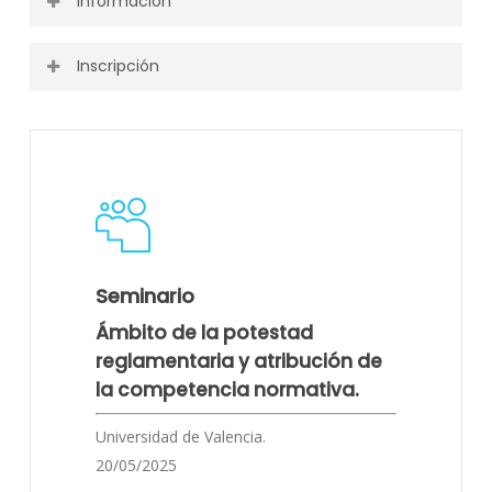
Información
Inscripción
Puedes ver toda la información o descargarla desde el
siguiente enlace.
Actividad finalizada.
Programa
Seminario
Ámbito de la potestad
reglamentaria y atribución de
la competencia normativa.
Universidad de Valencia.
20/05/2025