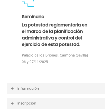
Seminario
La potestad reglamentaria en
el marco de la planificación
administrativa y control del
ejercicio de esta potestad.
Palacio de los Briones, Carmona (Sevilla)
06 y 07/11/2025
Información
Inscripción
Puedes ver toda la información o descargarla desde el
siguiente enlace.