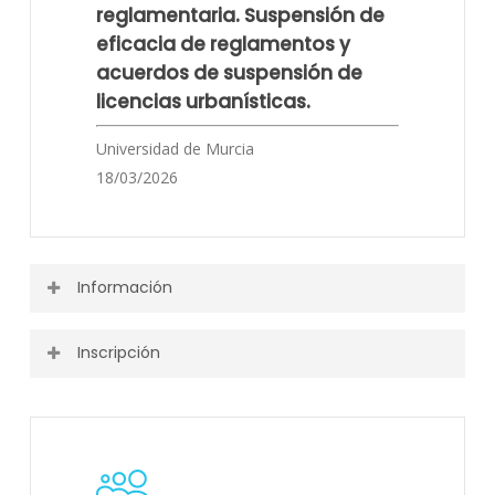
reglamentaria. Suspensión de
eficacia de reglamentos y
acuerdos de suspensión de
licencias urbanísticas.
Universidad de Murcia
18/03/2026
Información
Inscripción
Puedes ver toda la información o descargarla desde el
siguiente enlace.
Actividad finalizada.
Programa