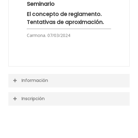
Seminario
El concepto de reglamento.
Tentativas de aproximación.
Carmona. 07/03/2024
Información
Inscripción
Puedes ver toda la información o descargarla desde el
siguiente enlace.
Actividad finalizada
Programa