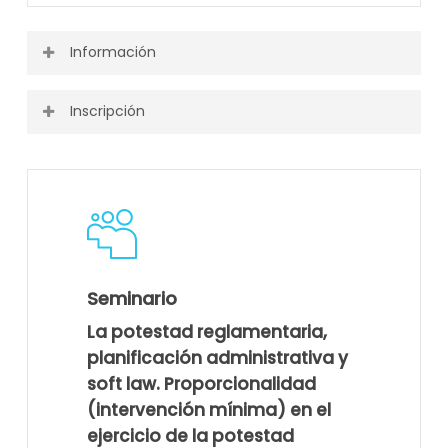
Información
Inscripción
Puedes ver toda la información o descargarla desde el
siguiente enlace.
Actividad finalizada.
Programa
Seminario
La potestad reglamentaria,
planificación administrativa y
soft law. Proporcionalidad
(intervención mínima) en el
ejercicio de la potestad