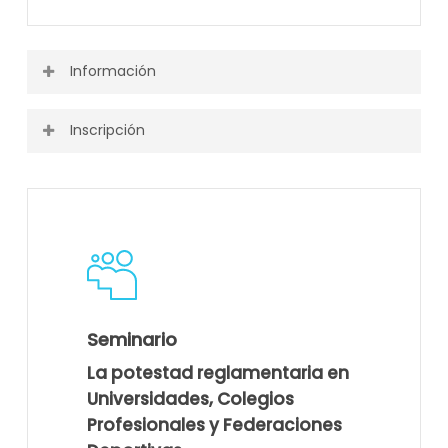
Información
Inscripción
Puedes ver toda la información o descargarla desde el
siguiente enlace.
Actividad finalizada
Programa
Seminario
La potestad reglamentaria en
Universidades, Colegios
Profesionales y Federaciones