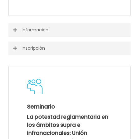
Información
Inscripción
Puedes ver toda la información o descargarla desde el
siguiente enlace.
Actividad finalizada.
Programa
Seminario
La potestad reglamentaria en
los ámbitos supra e
infranacionales: Unión