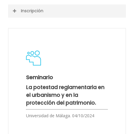
Inscripción
Puedes ver toda la información o descargarla desde el
siguiente enlace.
Actividad finalizada
Programa
Seminario
La potestad reglamentaria en
el urbanismo y en la
protección del patrimonio.
Universidad de Málaga. 04/10/2024